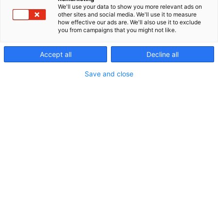
We'll use your data to show you more relevant ads on
other sites and social media. We'll use it to measure
Edu+Job on koulutus- ja rekrytointitapahtuma,
how effective our ads are. We'll also use it to exclude
joka tarjoaa jokaiselle mahdollisuuden löytää
you from campaigns that you might not like.
uusia opinto- ja työmahdollisuuksia – olitpa
opiskelija, työnhakija tai uraansa suunnitteleva.
Accept all
Decline all
Tapahtuma kokoaa yhteen koulutusta tai työtä
Save and close
etsivät sekä niitä tarjoavat, ja tarjoaa osallistujille
erinomaisen mahdollisuuden tehokkaaseen
verkostoitumiseen. Edu+Jobissa tulevaisuuden
huipputekijät kohtaavat houkuttelevia
työmahdollisuuksia, ja samassa tapahtumassa
oppilaitokset voivat rekrytoida opiskelijoita tuleville
lukukausille. Mahdollisuudet ovat rajattomat, kun
Edu+Job avaa ovensa!
Ohjelma: