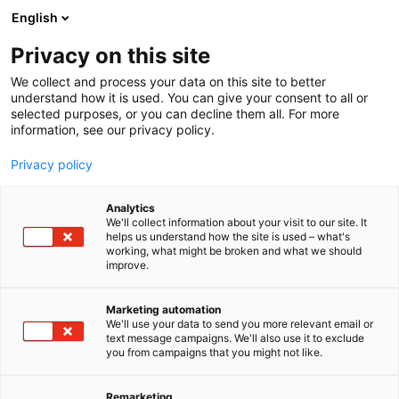
Siirry
English
sisältöön
Privacy on this site
We collect and process your data on this site to better
understand how it is used. You can give your consent to all or
selected purposes, or you can decline them all. For more
information, see our privacy policy.
Privacy policy
Koe Edu+Job!
Analytics
We'll collect information about your visit to our site. It
helps us understand how the site is used – what's
working, what might be broken and what we should
improve.
Koulutus
Rekrytointi
Marketing automation
We'll use your data to send you more relevant email or
Kesätyöt
text message campaigns. We'll also use it to exclude
you from campaigns that you might not like.
Remarketing